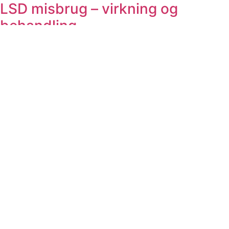
LSD misbrug – virkning og
behandling
Læs mere »
Julie Morell
22. juni 2026
A Misbrugsbehandling Aalborg
Østerbrogade 148
9400 Nørresundby
Ring helt anonymt
9340 4567
info@amisbrugsbehandling.dk
Besøg Facebook
Jensen & Nebelong ApS - CVR 44131498
Ring døgnet rundt
9340 4567