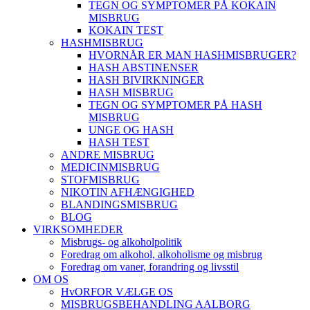
TEGN OG SYMPTOMER PÅ KOKAIN
MISBRUG
KOKAIN TEST
HASHMISBRUG
HVORNÅR ER MAN HASHMISBRUGER?
HASH ABSTINENSER
HASH BIVIRKNINGER
HASH MISBRUG
TEGN OG SYMPTOMER PÅ HASH
MISBRUG
UNGE OG HASH
HASH TEST
ANDRE MISBRUG
MEDICINMISBRUG
STOFMISBRUG
NIKOTIN AFHÆNGIGHED
BLANDINGSMISBRUG
BLOG
VIRKSOMHEDER
Misbrugs- og alkoholpolitik
Foredrag om alkohol, alkoholisme og misbrug
Foredrag om vaner, forandring og livsstil
OM OS
HvORFOR VÆLGE OS
MISBRUGSBEHANDLING AALBORG