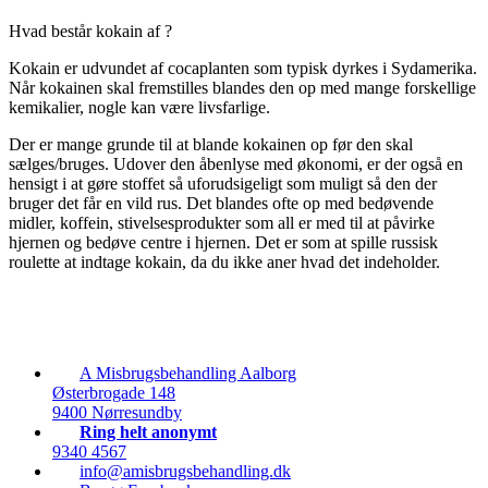
Hvad består kokain af ?
Kokain er udvundet af cocaplanten som typisk dyrkes i Sydamerika.
Når kokainen skal fremstilles blandes den op med mange forskellige
kemikalier, nogle kan være livsfarlige.
Der er mange grunde til at blande kokainen op før den skal
sælges/bruges. Udover den åbenlyse med økonomi, er der også en
hensigt i at gøre stoffet så uforudsigeligt som muligt så den der
bruger det får en vild rus. Det blandes ofte op med bedøvende
midler, koffein, stivelsesprodukter som all er med til at påvirke
hjernen og bedøve centre i hjernen. Det er som at spille russisk
roulette at indtage kokain, da du ikke aner hvad det indeholder.
A Misbrugsbehandling Aalborg
Østerbrogade 148
9400 Nørresundby
Ring helt anonymt
9340 4567
info@amisbrugsbehandling.dk