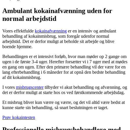
Ambulant kokainafvænning uden for
normal arbejdstid
Vores effektfulde
kokainafvænning
er en intensiv og ambulant
behandling af kokainmisbrug, som foregår udenfor normal
arbejdstid. Det er derfor muligt at beholde sit arbejde og blive
boende hjemme.
Behandlingen er et intensivt forløb, hvor man møder op 2 gange om
ugen i de første 3-4 uger. Herefter forsætter vi i 7 uger med at mødes
en gang om ugen. Efter den primære behandling vil der være for en
lang efterbehandling i 6 måneder for at opnå den bedste behandling
af dit kokainmisbrug.
I vores
misbrugscenter
tilbyder vi akut behandling og afvænning, og
det er derfor muligt at starte hos os ved førstkommende arbejdsdag.
Et misbrug bliver kun værre og værre, og det vil altid være bedst at
kunne starte sin behandling, så snart beslutningen er taget.
Prøv kokaintesten
Professionelle misbrugsbehandlere med