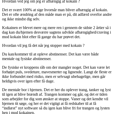
Hvordan ved jeg om jeg er afhængig af kokain ?
Det er svært 100% at sige hvornår man bliver afhængig af kokain.
Det er ofte ændring af den måde man er på, dit adfærd overfor andre
og ikke mindst dig selv.
Kokainen er blevet mere og mere ren i gennem de sidste 2 årtier så i
dag kan du/hjernen desværre sagtens udvikle afhængighed/craving i
mod kokain blot efter få gange du har prøvet det.
Hvordan vil jeg få det når jeg stopper med kokain ?
Du kan/kommer til at opleve abstinenser. Det kan være både
mentale og fysiske abstinenser.
De fysiske er kroppens råb om der mangler noget. Det kan være let
forhøjet puls, svedeture, mavesmerter og lignende. Langt de fleste er
ikke forbundet med risiko, men er selvsagt ubehagelige, men går
heldigvis over igen efter få dage.
De mentale bor i hjernen. Det er her du oplever trang, tanker og lyst
til igen at blive brændt af. Trangen kommer og går, og det er tiden
som arbejder for dig som ønsker at stoppe. Vaner og det kendte vil
hjernen tit søge, og her er det vigtigt at få redskaber til at få
“indlæst” nyt software så du igen kan blive fri for trangen og lysten
hen i mod kokainen.