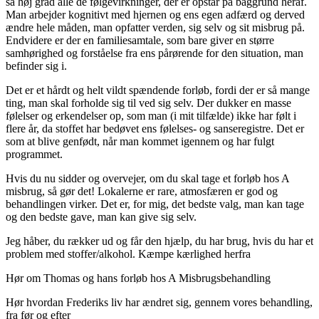
så høj grad alle de følgevirkninger, der er opstår på baggrund heraf.
Man arbejder kognitivt med hjernen og ens egen adfærd og derved
ændre hele måden, man opfatter verden, sig selv og sit misbrug på.
Endvidere er der en familiesamtale, som bare giver en større
samhørighed og forståelse fra ens pårørende for den situation, man
befinder sig i.
Det er et hårdt og helt vildt spændende forløb, fordi der er så mange
ting, man skal forholde sig til ved sig selv. Der dukker en masse
følelser og erkendelser op, som man (i mit tilfælde) ikke har følt i
flere år, da stoffet har bedøvet ens følelses- og sanseregistre. Det er
som at blive genfødt, når man kommet igennem og har fulgt
programmet.
Hvis du nu sidder og overvejer, om du skal tage et forløb hos A
misbrug, så gør det! Lokalerne er rare, atmosfæren er god og
behandlingen virker. Det er, for mig, det bedste valg, man kan tage
og den bedste gave, man kan give sig selv.
Jeg håber, du rækker ud og får den hjælp, du har brug, hvis du har et
problem med stoffer/alkohol. Kæmpe kærlighed herfra
Hør om Thomas og hans forløb hos A Misbrugsbehandling
Hør hvordan Frederiks liv har ændret sig, gennem vores behandling,
fra før og efter