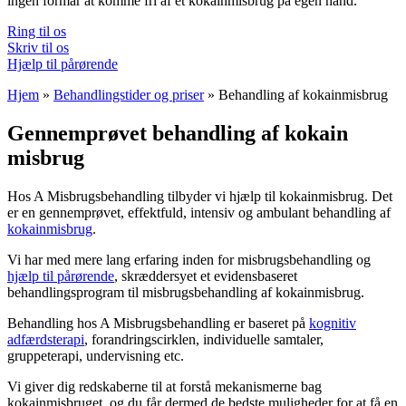
ingen formår at komme fri af et kokainmisbrug på egen hånd.
Ring til os
Skriv til os
Hjælp til pårørende
Hjem
»
Behandlingstider og priser
»
Behandling af kokainmisbrug
Gennemprøvet behandling af kokain
misbrug
Hos A Misbrugsbehandling tilbyder vi hjælp til kokainmisbrug. Det
er en gennemprøvet, effektfuld, intensiv og ambulant behandling af
kokainmisbrug
.
Vi har med mere lang erfaring inden for misbrugsbehandling og
hjælp til pårørende
, skræddersyet et evidensbaseret
behandlingsprogram til misbrugsbehandling af kokainmisbrug.
Behandling hos A Misbrugsbehandling er baseret på
kognitiv
adfærdsterapi
, forandringscirklen, individuelle samtaler,
gruppeterapi, undervisning etc.
Vi giver dig redskaberne til at forstå mekanismerne bag
kokainmisbruget, og du får dermed de bedste muligheder for at få en