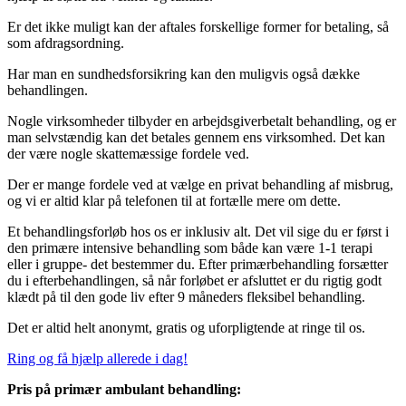
Er det ikke muligt kan der aftales forskellige former for betaling, så
som afdragsordning.
Har man en sundhedsforsikring kan den muligvis også dække
behandlingen.
Nogle virksomheder tilbyder en arbejdsgiverbetalt behandling, og er
man selvstændig kan det betales gennem ens virksomhed. Det kan
der være nogle skattemæssige fordele ved.
Der er mange fordele ved at vælge en privat behandling af misbrug,
og vi er altid klar på telefonen til at fortælle mere om dette.
Et behandlingsforløb hos os er inklusiv alt. Det vil sige du er først i
den primære intensive behandling som både kan være 1-1 terapi
eller i gruppe- det bestemmer du. Efter primærbehandling forsætter
du i efterbehandlingen, så når forløbet er afsluttet er du rigtig godt
klædt på til den gode liv efter 9 måneders fleksibel behandling.
Det er altid helt anonymt, gratis og uforpligtende at ringe til os.
Ring og få hjælp allerede i dag!
Pris på primær ambulant
behandling: