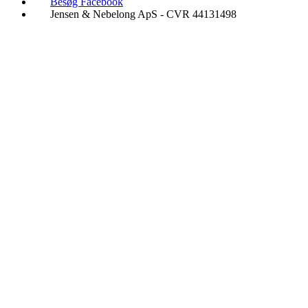
Besøg Facebook
Jensen & Nebelong ApS - CVR 44131498
Ring døgnet rundt
9340 4567
Alkoholbehandling
Behandling af kokainmisbrug
Behandling af hashmisbrug
Behandling af medicinmisbrug
Behandling af blandingsmisbrug
Tilbagefaldsbehandling
Kognitiv terapi og coaching
Familie- og pårørendebehandling
Hjælp og rådgivning til pårørende
Jensen & Nebelong ApS - CVR 44131498
Vi behandler: