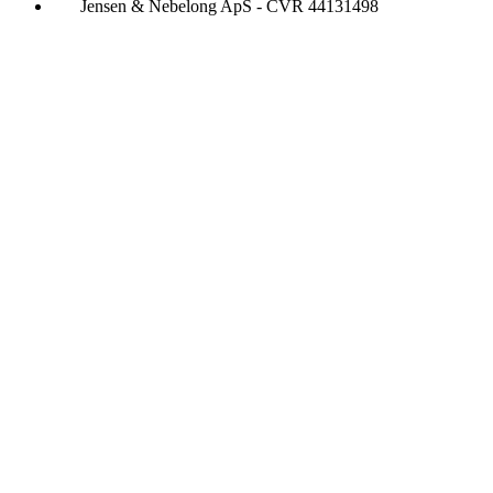
Jensen & Nebelong ApS - CVR 44131498
Ring døgnet rundt
9340 4567
Alkoholbehandling
Behandling af kokainmisbrug
Behandling af hashmisbrug
Behandling af medicinmisbrug
Behandling af blandingsmisbrug
Tilbagefaldsbehandling
Kognitiv terapi og coaching
Familie- og pårørendebehandling
Hjælp og rådgivning til pårørende
Jensen & Nebelong ApS - CVR 44131498
Vi behandler: