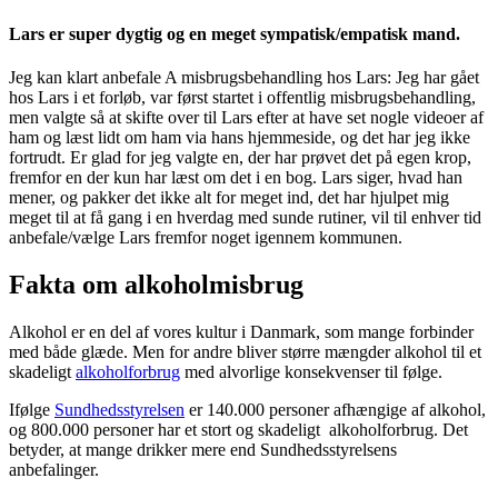
Lars er super dygtig og en meget sympatisk/empatisk mand.
Jeg kan klart anbefale A misbrugsbehandling hos Lars: Jeg har gået
hos Lars i et forløb, var først startet i offentlig misbrugsbehandling,
men valgte så at skifte over til Lars efter at have set nogle videoer af
ham og læst lidt om ham via hans hjemmeside, og det har jeg ikke
fortrudt. Er glad for jeg valgte en, der har prøvet det på egen krop,
fremfor en der kun har læst om det i en bog. Lars siger, hvad han
mener, og pakker det ikke alt for meget ind, det har hjulpet mig
meget til at få gang i en hverdag med sunde rutiner, vil til enhver tid
anbefale/vælge Lars fremfor noget igennem kommunen.
Fakta om alkoholmisbrug
Alkohol er en del af vores kultur i Danmark, som mange forbinder
med både glæde. Men for andre bliver større mængder alkohol til et
skadeligt
alkoholforbrug
med alvorlige konsekvenser til følge.
Ifølge
Sundhedsstyrelsen
er 140.000 personer afhængige af alkohol,
og 800.000 personer har et stort og skadeligt alkoholforbrug. Det
betyder, at mange drikker mere end Sundhedsstyrelsens
anbefalinger.