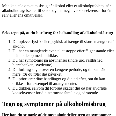
Man kan tale om et misbrug af alkohol eller et alkoholproblem, når
alkoholindtagelsen er til skade og har negative konsekvenser for én
selv eller ens omgivelser.
Seks tegn på, at du har brug for behandling af alkoholmisbrug:
Du oplever fysisk eller psykisk at trænge til større mængder af
alkohol.
Du har en manglende evne til at stoppe efter få genstande eller
helt holde op med at drikke.
Du har symptomer på abstinenser (indre uro, rastløshed,
hjertebanken, svedeture).
Dit forbrug stiger over en længere periode, og du kan tåle
mere, før du føler dig påvirket.
Du prioriterer dine handlinger og din tid efter, om du kan
drikke – for eksempel til arrangementer.
Du drikker, selvom dit forbrug skader dig og har alvorlige
konsekvenser for din nærmeste familie og pårørende.
Tegn og symptomer på alkoholmisbrug
Her kan du se nogle af de mest almindelige tegn og symptomer