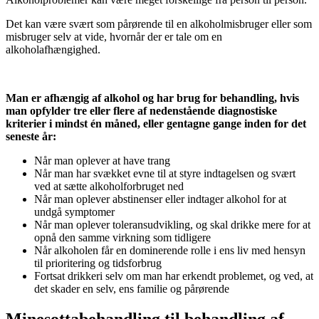
Det kan være svært som pårørende til en alkoholmisbruger eller som
misbruger selv at vide, hvornår der er tale om en
alkoholafhængighed.
Man er afhængig af alkohol og har brug for behandling, hvis
man opfylder tre eller flere af nedenstående diagnostiske
kriterier i mindst én måned, eller gentagne gange inden for det
seneste år:
Når man oplever at have trang
Når man har svækket evne til at styre indtagelsen og svært
ved at sætte alkoholforbruget ned
Når man oplever abstinenser eller indtager alkohol for at
undgå symptomer
Når man oplever toleransudvikling, og skal drikke mere for at
opnå den samme virkning som tidligere
Når alkoholen får en dominerende rolle i ens liv med hensyn
til prioritering og tidsforbrug
Fortsat drikkeri selv om man har erkendt problemet, og ved, at
det skader en selv, ens familie og pårørende
Minesottabehandling til behandling af