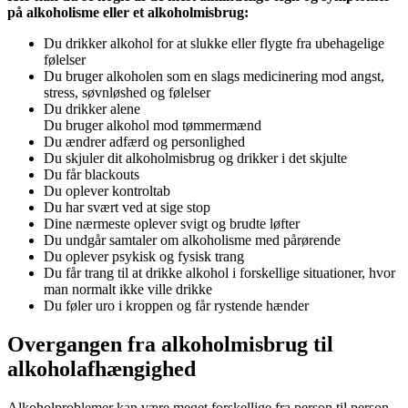
på alkoholisme eller et alkoholmisbrug:
Du drikker alkohol for at slukke eller flygte fra ubehagelige
følelser
Du bruger alkoholen som en slags medicinering mod angst,
stress, søvnløshed og følelser
Du drikker alene
Du bruger alkohol mod tømmermænd
Du ændrer adfærd og personlighed
Du skjuler dit alkoholmisbrug og drikker i det skjulte
Du får blackouts
Du oplever kontroltab
Du har svært ved at sige stop
Dine nærmeste oplever svigt og brudte løfter
Du undgår samtaler om alkoholisme med pårørende
Du oplever psykisk og fysisk trang
Du får trang til at drikke alkohol i forskellige situationer, hvor
man normalt ikke ville drikke
Du føler uro i kroppen og får rystende hænder
Overgangen fra alkoholmisbrug til
alkoholafhængighed
Alkoholproblemer kan være meget forskellige fra person til person.