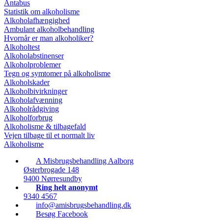
Antabus
Statistik om alkoholisme
Alkoholafhængighed
Ambulant alkoholbehandling
Hvornår er man alkoholiker?
Alkoholtest
Alkoholabstinenser
Alkoholproblemer
Tegn og symtomer på alkoholisme
Alkoholskader
Alkoholbivirkninger
Alkoholafvænning
Alkoholrådgiving
Alkoholforbrug
Alkoholisme & tilbagefald
Vejen tilbage til et normalt liv
Alkoholisme
A Misbrugsbehandling Aalborg
Østerbrogade 148
9400 Nørresundby
Ring helt anonymt
9340 4567
info@amisbrugsbehandling.dk
Besøg Facebook