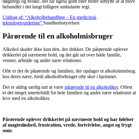
døgnregi og hvilke, der får ligeså godt eller bedre udbytte af at blive
behandlet i det langt billigere ambulante regi.
Uddrag af: “Alkoholbehandling – En medicinsk
teknologivurdering”
Sundhedsstyrelsen
Pårørende til en alkoholmisbruger
Alkohol skader ikke kun den, der drikker. De pårørende oplever
drikkeriet på nærmeste hold, og det går ud over både familie,
venner, arbejde og andre nære relationer.
Ofte er det de pårørende og familien, der opdager et alkoholmisbrug
hos deres nære, fordi alkoholforbruget ofte sker i hjemmet.
Det er aldrig særlig rart at være
pårørende til en alkoholiker
. Oftest
er det meget smertefuldt for hele familien og andre nære relationer at
leve med en alkoholiker.
Pårørende oplever drikkeriet på nærmeste hold og har følelser
af magtesløshed, frustration, vrede, fortvivlelse, angst og frygt
som: