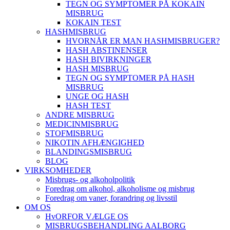
TEGN OG SYMPTOMER PÅ KOKAIN
MISBRUG
KOKAIN TEST
HASHMISBRUG
HVORNÅR ER MAN HASHMISBRUGER?
HASH ABSTINENSER
HASH BIVIRKNINGER
HASH MISBRUG
TEGN OG SYMPTOMER PÅ HASH
MISBRUG
UNGE OG HASH
HASH TEST
ANDRE MISBRUG
MEDICINMISBRUG
STOFMISBRUG
NIKOTIN AFHÆNGIGHED
BLANDINGSMISBRUG
BLOG
VIRKSOMHEDER
Misbrugs- og alkoholpolitik
Foredrag om alkohol, alkoholisme og misbrug
Foredrag om vaner, forandring og livsstil
OM OS
HvORFOR VÆLGE OS
MISBRUGSBEHANDLING AALBORG