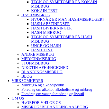
TEGN OG SYMPTOMER PÅ KOKAIN
MISBRUG
KOKAIN TEST
HASHMISBRUG
HVORNÅR ER MAN HASHMISBRUGER?
HASH ABSTINENSER
HASH BIVIRKNINGER
HASH MISBRUG
TEGN OG SYMPTOMER PÅ HASH
MISBRUG
UNGE OG HASH
HASH TEST
ANDRE MISBRUG
MEDICINMISBRUG
STOFMISBRUG
NIKOTIN AFHÆNGIGHED
BLANDINGSMISBRUG
BLOG
VIRKSOMHEDER
Misbrugs- og alkoholpolitik
Foredrag om alkohol, alkoholisme og misbrug
Foredrag om vaner, forandring og livsstil
OM OS
HvORFOR VÆLGE OS
MISBRUGSBEHANDLING AALBORG