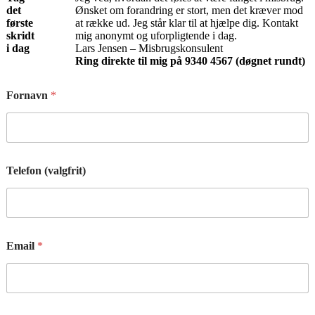
det
Ønsket om forandring er stort, men det kræver mod
første
at række ud. Jeg står klar til at hjælpe dig. Kontakt
skridt
mig anonymt og uforpligtende i dag.
i dag
Lars Jensen – Misbrugskonsulent
Ring direkte til mig på 9340 4567 (døgnet rundt)
Fornavn
*
Telefon (valgfrit)
Email
*