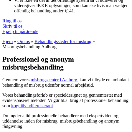
Vi er ikke en del af det offentlige system så vi udleverer og
videregiver IKKE oplysninger, som kan ske hvis man vælger
offentlig behandling under §141.
Ring til os
Skriv til os
Hjælp til pårørende
Hjem
»
Om os
»
Behandlingssteder for misbrug
»
Misbrugsbehandling Aalborg
Professionel og anonym
misbrugsbehandling
Gennem vores
misbrugscenter i Aalborg
, kan vi tilbyde en ambulant
behandling af misbrug udenfor normal arbejdstid.
Vores behandlingsforløb er specieldesignet og gennemtestet med
evidensbaseret metoder. Vi gør bl.a. brug af professionel behandling
som
kognitiv adfærdsterapi
.
Du møder altid professionelle behandlere med ekspertviden og
uddannelse inden for misbrug, misbrugsbehandling og anonym
rådgivning.