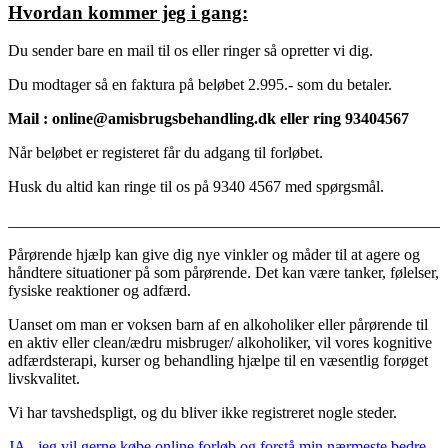
Hvordan kommer jeg i gang:
Du sender bare en mail til os eller ringer så opretter vi dig.
Du modtager så en faktura på beløbet 2.995.- som du betaler.
Mail : online@amisbrugsbehandling.dk eller ring 93404567
Når beløbet er registeret får du adgang til forløbet.
Husk du altid kan ringe til os på 9340 4567 med spørgsmål.
_______________________________________________________
Pårørende hjælp kan give dig nye vinkler og måder til at agere og
håndtere situationer på som pårørende. Det kan være tanker, følelser,
fysiske reaktioner og adfærd.
Uanset om man er voksen barn af en alkoholiker eller pårørende til
en aktiv eller clean/ædru misbruger/ alkoholiker, vil vores kognitive
adfærdsterapi, kurser og behandling hjælpe til en væsentlig forøget
livskvalitet.
Vi har tavshedspligt, og du bliver ikke registreret nogle steder.
JA - jeg vil gerne købe online forløb og forstå min nærmeste bedre