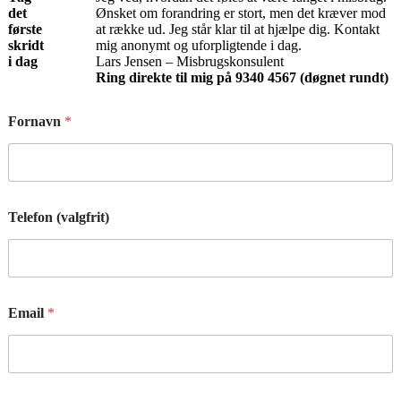
det
Ønsket om forandring er stort, men det kræver mod
første
at række ud. Jeg står klar til at hjælpe dig. Kontakt
skridt
mig anonymt og uforpligtende i dag.
i dag
Lars Jensen – Misbrugskonsulent
Ring direkte til mig på 9340 4567 (døgnet rundt)
Fornavn
*
Telefon (valgfrit)
Email
*