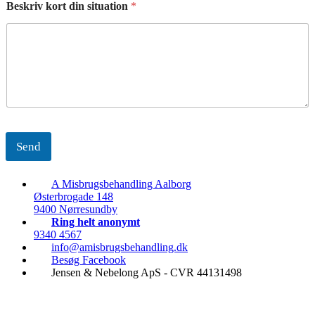
Beskriv kort din situation
*
Send
A Misbrugsbehandling Aalborg
Østerbrogade 148
9400 Nørresundby
Ring helt anonymt
9340 4567
info@amisbrugsbehandling.dk
Besøg Facebook
Jensen & Nebelong ApS - CVR 44131498
Ring døgnet rundt
9340 4567