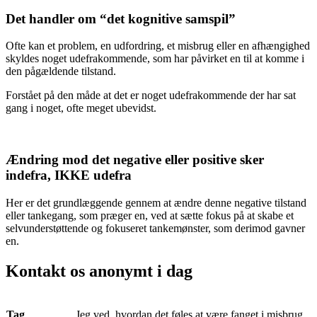
Det handler om “det kognitive samspil”
Ofte kan et problem, en udfordring, et misbrug eller en afhængighed
skyldes noget udefrakommende, som har påvirket en til at komme i
den pågældende tilstand.
Forstået på den måde at det er noget udefrakommende der har sat
gang i noget, ofte meget ubevidst.
Ændring mod det negative eller positive sker
indefra, IKKE udefra
Her er det grundlæggende gennem at ændre denne negative tilstand
eller tankegang, som præger en, ved at sætte fokus på at skabe et
selvunderstøttende og fokuseret tankemønster, som derimod gavner
en.
Kontakt os anonymt i dag
Tag
Jeg ved, hvordan det føles at være fanget i misbrug.