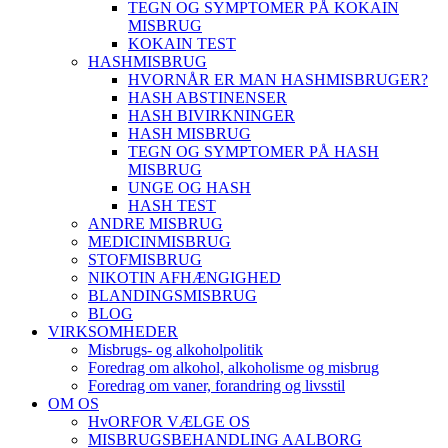
TEGN OG SYMPTOMER PÅ KOKAIN
MISBRUG
KOKAIN TEST
HASHMISBRUG
HVORNÅR ER MAN HASHMISBRUGER?
HASH ABSTINENSER
HASH BIVIRKNINGER
HASH MISBRUG
TEGN OG SYMPTOMER PÅ HASH
MISBRUG
UNGE OG HASH
HASH TEST
ANDRE MISBRUG
MEDICINMISBRUG
STOFMISBRUG
NIKOTIN AFHÆNGIGHED
BLANDINGSMISBRUG
BLOG
VIRKSOMHEDER
Misbrugs- og alkoholpolitik
Foredrag om alkohol, alkoholisme og misbrug
Foredrag om vaner, forandring og livsstil
OM OS
HvORFOR VÆLGE OS
MISBRUGSBEHANDLING AALBORG