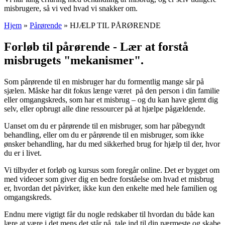
misbrugere, så vi ved hvad vi snakker om.
Hjem
»
Pårørende
»
HJÆLP TIL PÅRØRENDE
Forløb til pårørende - Lær at forstå
misbrugets "mekanismer".
Som pårørende til en misbruger har du formentlig mange sår på
sjælen. Måske har dit fokus længe været på den person i din familie
eller omgangskreds, som har et misbrug – og du kan have glemt dig
selv, eller opbrugt alle dine ressourcer på at hjælpe pågældende.
Uanset om du er pårørende til en misbruger, som har påbegyndt
behandling, eller om du er pårørende til en misbruger, som ikke
ønsker behandling, har du med sikkerhed brug for hjælp til der, hvor
du er i livet.
Vi tilbyder et forløb og kursus som foregår online. Det er bygget om
med videoer som giver dig en bedre forståelse om hvad et misbrug
er, hvordan det påvirker, ikke kun den enkelte med hele familien og
omgangskreds.
Endnu mere vigtigt får du nogle redskaber til hvordan du både kan
lære at være i det mens det står på, tale ind til din nærmeste og skabe