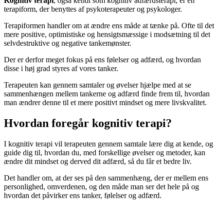
Kognitiv terapi
, også kendt som kognitiv adfærdsterapi, er en
terapiform, der benyttes af psykoterapeuter og psykologer.
Terapiformen handler om at ændre ens måde at tænke på.
Ofte til det
mere positive, optimistiske og hensigtsmæssige i modsætning til det
selvdestruktive og negative tankemønster.
Der er derfor meget fokus på ens følelser og adfærd, og hvordan
disse i høj grad styres af vores tanker.
Terapeuten kan gennem samtaler og øvelser hjælpe med at se
sammenhængen mellem tankerne og adfærd finde frem til, hvordan
man ændrer denne til et mere positivt mindset og mere livskvalitet.
Hvordan foregår kognitiv terapi?
I kognitiv terapi vil terapeuten gennem samtale lære dig at kende, og
guide dig til, hvordan du, med forskellige øvelser og metoder, kan
ændre dit mindset og derved dit adfærd, så du får et bedre liv.
Det handler om, at der ses på den sammenhæng, der er mellem ens
personlighed, omverdenen, og den måde man ser det hele på og
hvordan det påvirker ens tanker, følelser og adfærd.