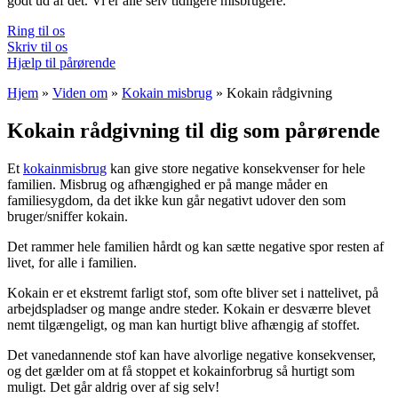
godt ud af det. Vi er alle selv tidligere misbrugere.
Ring til os
Skriv til os
Hjælp til pårørende
Hjem
»
Viden om
»
Kokain misbrug
»
Kokain rådgivning
Kokain rådgivning til dig som pårørende
Et
kokainmisbrug
kan give store negative konsekvenser for hele
familien. Misbrug og afhængighed er på mange måder en
familiesygdom, da det ikke kun går negativt udover den som
bruger/sniffer kokain.
Det rammer hele familien hårdt og kan sætte negative spor resten af
livet, for alle i familien.
Kokain er et ekstremt farligt stof, som ofte bliver set i nattelivet, på
arbejdspladser og mange andre steder. Kokain er desværre blevet
nemt tilgængeligt, og man kan hurtigt blive afhængig af stoffet.
Det vanedannende stof kan have alvorlige negative konsekvenser,
og det gælder om at få stoppet et kokainforbrug så hurtigt som
muligt. Det går aldrig over af sig selv!