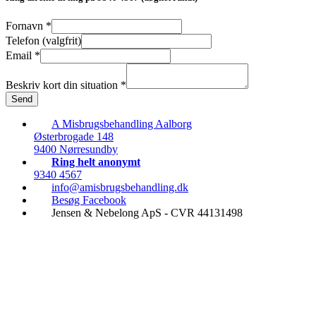
Fornavn
*
Telefon (valgfrit)
Email
*
Beskriv kort din situation
*
Send
A Misbrugsbehandling Aalborg
Østerbrogade 148
9400 Nørresundby
Ring helt anonymt
9340 4567
info@amisbrugsbehandling.dk
Besøg Facebook
Jensen & Nebelong ApS - CVR 44131498
Ring døgnet rundt
9340 4567