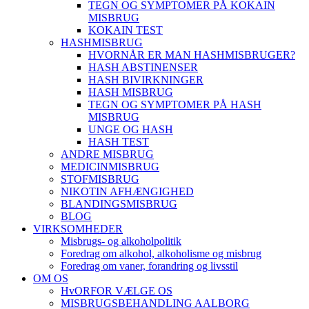
TEGN OG SYMPTOMER PÅ KOKAIN
MISBRUG
KOKAIN TEST
HASHMISBRUG
HVORNÅR ER MAN HASHMISBRUGER?
HASH ABSTINENSER
HASH BIVIRKNINGER
HASH MISBRUG
TEGN OG SYMPTOMER PÅ HASH
MISBRUG
UNGE OG HASH
HASH TEST
ANDRE MISBRUG
MEDICINMISBRUG
STOFMISBRUG
NIKOTIN AFHÆNGIGHED
BLANDINGSMISBRUG
BLOG
VIRKSOMHEDER
Misbrugs- og alkoholpolitik
Foredrag om alkohol, alkoholisme og misbrug
Foredrag om vaner, forandring og livsstil
OM OS
HvORFOR VÆLGE OS
MISBRUGSBEHANDLING AALBORG