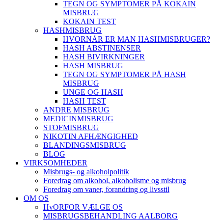
TEGN OG SYMPTOMER PÅ KOKAIN
MISBRUG
KOKAIN TEST
HASHMISBRUG
HVORNÅR ER MAN HASHMISBRUGER?
HASH ABSTINENSER
HASH BIVIRKNINGER
HASH MISBRUG
TEGN OG SYMPTOMER PÅ HASH
MISBRUG
UNGE OG HASH
HASH TEST
ANDRE MISBRUG
MEDICINMISBRUG
STOFMISBRUG
NIKOTIN AFHÆNGIGHED
BLANDINGSMISBRUG
BLOG
VIRKSOMHEDER
Misbrugs- og alkoholpolitik
Foredrag om alkohol, alkoholisme og misbrug
Foredrag om vaner, forandring og livsstil
OM OS
HvORFOR VÆLGE OS
MISBRUGSBEHANDLING AALBORG