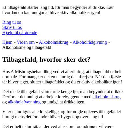
Et tilbagefald starter lang tid, før man begynder at drikke. Lær
hvordan du kan
undgår at blive aktiv alkoholiker igen!
Ring til os
Skriv til os
Hjælp til pårørende
Hjem
»
Viden om
»
Alkoholmisbrug
»
Alkoholrådgivning
»
Alkoholisme og tilbagefald
Tilbagefald, hvorfor sker det?
Hos A Misbrugsbehandling ved vi af erfaring, at tilbagefald er helt
normale. For mange er det en naturlig del af rejsen. Når den første
tår bliver taget, slutter tilbagefaldet og du er aktiv alkoholiker igen!
Det reelle tilbagefald starter ofte længe før, man begynder at drikke.
Derfor er det muligt at arbejde forebyggende med
alkoholmisbrug
og
alkoholafvænning
og undgå at drikke igen.
Vi er naturligvis alle forskellige, og for nogle opleves tilbagefaldet
hurtigt mens det for andre bliver bygget op over lang tid.
Det er helt naturligt, at der ved alle store forandringer vil være