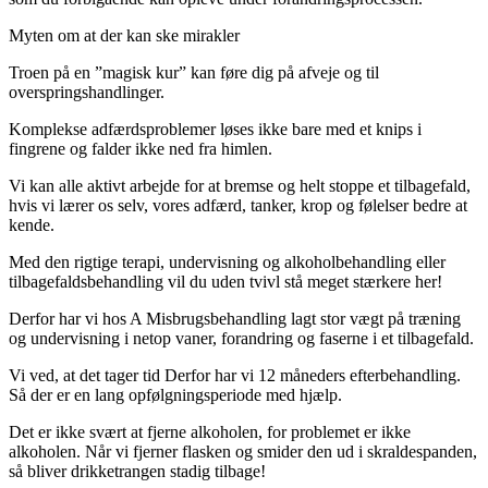
Myten om at der kan ske mirakler
Troen på en ”magisk kur” kan føre dig på afveje og til
overspringshandlinger.
Komplekse adfærdsproblemer løses ikke bare med et knips i
fingrene og falder ikke ned fra himlen.
Vi kan alle aktivt arbejde for at bremse og helt stoppe et tilbagefald,
hvis vi lærer os selv, vores adfærd, tanker, krop og følelser bedre at
kende.
Med den rigtige terapi, undervisning og alkoholbehandling eller
tilbagefaldsbehandling vil du uden tvivl stå meget stærkere her!
Derfor har vi hos A Misbrugsbehandling lagt stor vægt på træning
og undervisning i netop vaner, forandring og faserne i et tilbagefald.
Vi ved, at det tager tid Derfor har vi 12 måneders efterbehandling.
Så der er en lang opfølgningsperiode med hjælp.
Det er ikke svært at fjerne alkoholen, for problemet er ikke
alkoholen. Når vi fjerner flasken og smider den ud i skraldespanden,
så bliver drikketrangen stadig tilbage!