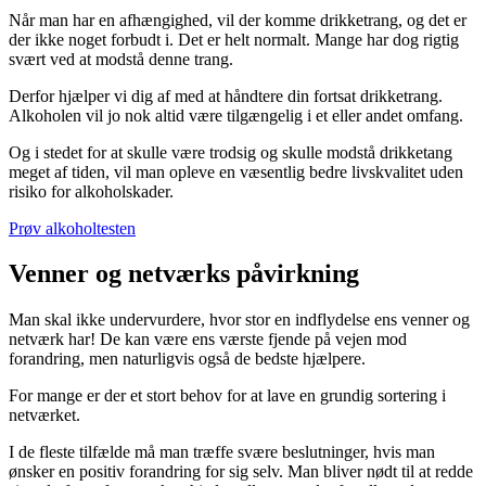
Når man har en afhængighed, vil der komme drikketrang, og det er
der ikke noget forbudt i. Det er helt normalt. Mange har dog rigtig
svært ved at modstå denne trang.
Derfor hjælper vi dig af med at håndtere din fortsat drikketrang.
Alkoholen vil jo nok altid være tilgængelig i et eller andet omfang.
Og i stedet for at skulle være trodsig og skulle modstå drikketang
meget af tiden, vil man opleve en væsentlig bedre livskvalitet uden
risiko for alkoholskader.
Prøv alkoholtesten
Venner og netværks påvirkning
Man skal ikke undervurdere, hvor stor en indflydelse ens venner og
netværk har! De kan være ens værste fjende på vejen mod
forandring, men naturligvis også de bedste hjælpere.
For mange er der et stort behov for at lave en grundig sortering i
netværket.
I de fleste tilfælde må man træffe svære beslutninger, hvis man
ønsker en positiv forandring for sig selv. Man bliver nødt til at redde