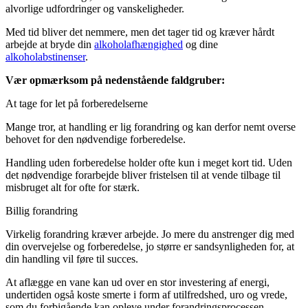
alvorlige udfordringer og vanskeligheder.
Med tid bliver det nemmere, men det tager tid og kræver hårdt
arbejde at bryde din
alkoholafhængighed
og dine
alkoholabstinenser
.
Vær opmærksom på nedenstående faldgruber:
At tage for let på forberedelserne
Mange tror, at handling er lig forandring og kan derfor nemt overse
behovet for den nødvendige forberedelse.
Handling uden forberedelse holder ofte kun i meget kort tid. Uden
det nødvendige forarbejde bliver fristelsen til at vende tilbage til
misbruget alt for ofte for stærk.
Billig forandring
Virkelig forandring kræver arbejde. Jo mere du anstrenger dig med
din overvejelse og forberedelse, jo større er sandsynligheden for, at
din handling vil føre til succes.
At aflægge en vane kan ud over en stor investering af energi,
undertiden også koste smerte i form af utilfredshed, uro og vrede,
som du forbigående kan opleve under forandringsprocessen.