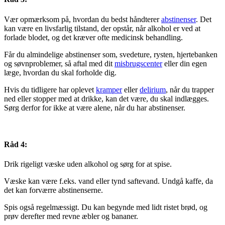
Vær opmærksom på, hvordan du bedst håndterer
abstinenser
. Det
kan være en livsfarlig tilstand, der opstår, når alkohol er ved at
forlade blodet, og det kræver ofte medicinsk behandling.
Får du almindelige abstinenser som, svedeture, rysten, hjertebanken
og søvnproblemer, så aftal med dit
misbrugscenter
eller din egen
læge, hvordan du skal forholde dig.
Hvis du tidligere har oplevet
kramper
eller
delirium
, når du trapper
ned eller stopper med at drikke, kan det være, du skal indlægges.
Sørg derfor for ikke at være alene, når du har abstinenser.
Råd 4:
Drik rigeligt væske uden alkohol og sørg for at spise.
Væske kan være f.eks. vand eller tynd saftevand. Undgå kaffe, da
det kan forværre abstinenserne.
Spis også regelmæssigt. Du kan begynde med lidt ristet brød, og
prøv derefter med revne æbler og bananer.