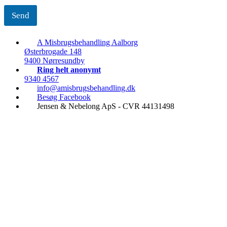
Send
A Misbrugsbehandling Aalborg
Østerbrogade 148
9400 Nørresundby
Ring helt anonymt
9340 4567
info@amisbrugsbehandling.dk
Besøg Facebook
Jensen & Nebelong ApS - CVR 44131498
Ring døgnet rundt
9340 4567
Alkoholbehandling
Behandling af kokainmisbrug
Behandling af hashmisbrug
Behandling af medicinmisbrug